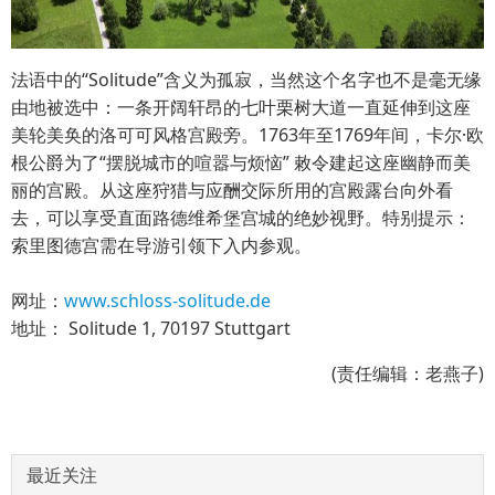
法语中的“Solitude”含义为孤寂，当然这个名字也不是毫无缘
由地被选中：一条开阔轩昂的七叶栗树大道一直延伸到这座
美轮美奂的洛可可风格宫殿旁。1763年至1769年间，卡尔·欧
根公爵为了“摆脱城市的喧嚣与烦恼” 敕令建起这座幽静而美
丽的宫殿。从这座狩猎与应酬交际所用的宫殿露台向外看
去，可以享受直面路德维希堡宫城的绝妙视野。特别提示：
索里图德宫需在导游引领下入内参观。
网址：
www.schloss-solitude.de
地址： Solitude 1, 70197 Stuttgart
(责任编辑：老燕子)
最近关注