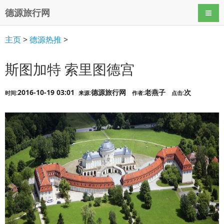
德源旅行网
导航
主页
>
德源热推
>
斯图加特 索里图德宫
2016-10-19 03:01
德源旅行网
老燕子
次
时间:
来源:
作者:
点击: