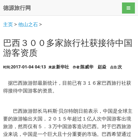
德源旅行网
导航
主页
>
他山之石
>
巴西３００多家旅行社获接待中国
游客资质
2017-01-04 04:13
新华社
陈威华 赵焱
次
时间:
来源:
作者:
点击:
据巴西旅游部最新统计，目前已有３１６家巴西旅行社获
得接待中国游客的资质。
巴西旅游部长马科斯·贝尔特朗日前表示，中国是全球主
要的旅游输出大国，２０１５年超过１亿人次中国游客出境
旅游，然而仅有５．３万中国游客造访巴西。对于巴西旅游
业来说，中国是一个巨大且十分重要的市场。巴西希望通过